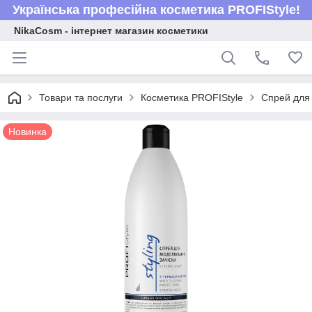
Українська професійна косметика PROFIStyle!
NikaCosm - інтернет магазин косметики
Товари та послуги
Косметика PROFIStyle
Спрей для 
Новинка