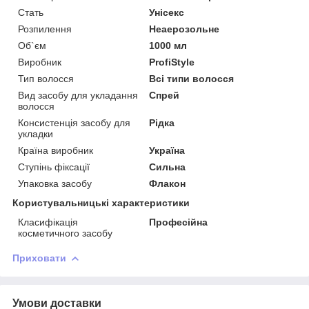
Стать
Унісекс
Розпилення
Неаерозольне
Об`єм
1000 мл
Виробник
ProfiStyle
Тип волосся
Всі типи волосся
Вид засобу для укладання
Спрей
волосся
Консистенція засобу для
Рідка
укладки
Країна виробник
Україна
Ступінь фіксації
Сильна
Упаковка засобу
Флакон
Користувальницькі характеристики
Класифікація
Професійна
косметичного засобу
Приховати
Умови доставки