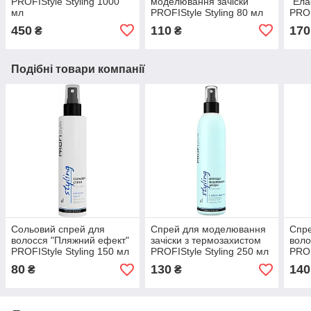
PROFIStyle Styling 1000
моделювання зачіски
"Ела
мл
PROFIStyle Styling 80 мл
PROF
450
110
170
₴
₴
Подібні товари компанії
Сольовий спрей для
Спрей для моделювання
Спре
волосся "Пляжний ефект"
зачіски з термозахистом
воло
PROFIStyle Styling 150 мл
PROFIStyle Styling 250 мл
PROF
мл
80
130
140
₴
₴