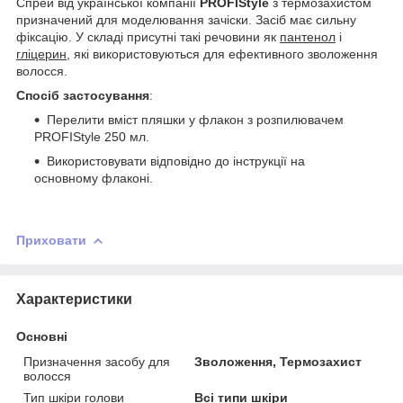
Спрей від української компанії
PROFIStyle
з термозахистом
призначений для моделювання зачіски. Засіб має сильну
фіксацію. У складі присутні такі речовини як
пантенол
і
гліцерин
, які використовуються для ефективного зволоження
волосся.
Спосіб застосування
:
Перелити вміст пляшки у флакон з розпилювачем
PROFIStyle 250 мл.
Використовувати відповідно до інструкції на
основному флаконі.
Приховати
Характеристики
Основні
Призначення засобу для
Зволоження, Термозахист
волосся
Тип шкіри голови
Всі типи шкіри