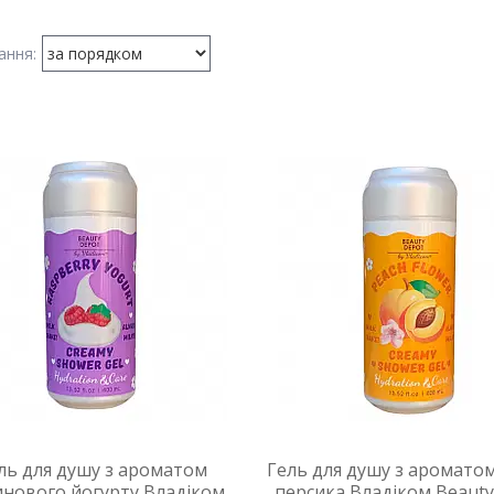
ль для душу з ароматом
Гель для душу з ароматом
нового йогурту Владіком
персика Владіком Beauty