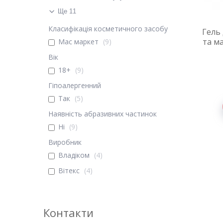
Ще 11
Класифікація косметичного засобу
Гель
та м
Мас маркет
9
Вік
18+
9
Гіпоалергенний
Так
5
Наявність абразивних частинок
Ні
9
Виробник
Владіком
4
Вітекс
4
Контакти