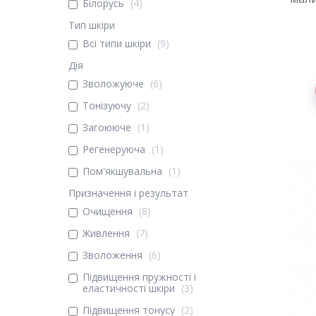
Білорусь
4
Тип шкіри
Всі типи шкіри
9
Дія
Зволожуюче
6
Тонізуючу
2
Загоююче
1
Регенеруюча
1
Пом'якшувальна
1
Призначення і результат
Очищення
8
Живлення
7
Зволоження
6
Підвищення пружності і
еластичності шкіри
3
Підвищення тонусу
2