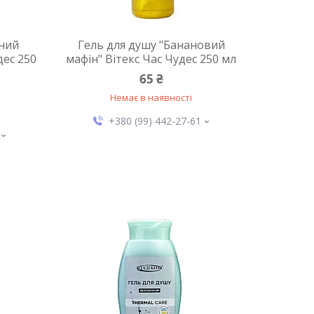
яний
Гель для душу "Банановий
дес 250
мафін" Вітекс Час Чудес 250 мл
65 ₴
Немає в наявності
+380 (99) 442-27-61