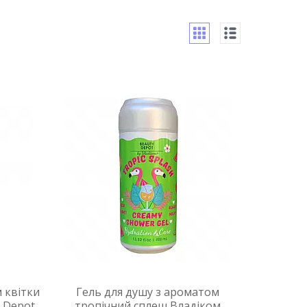
 квітки
Гель для душу з ароматом
 Depot
тропічний сплеш Владіком