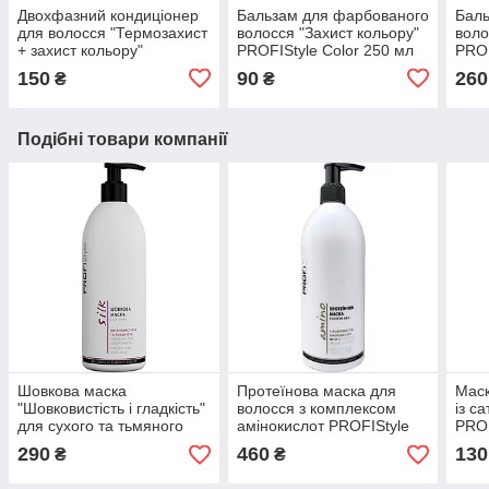
Двохфазний кондиціонер
Бальзам для фарбованого
Баль
для волосся "Термозахист
волосся "Захист кольору"
воло
+ захист кольору"
PROFIStyle Color 250 мл
PROF
PROFIStyle Color 250 мл
150
90
260
₴
₴
Подібні товари компанії
Шовкова маска
Протеїнова маска для
Маск
"Шовковистість і гладкість"
волосся з комплексом
із с
для сухого та тьмяного
амінокислот PROFIStyle
PROF
волосся PROFIStyle Silk
Amino 500 мл
290
460
130
₴
₴
500 мл