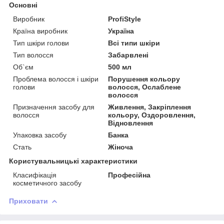
Основні
Виробник
ProfiStyle
Країна виробник
Україна
Тип шкіри голови
Всі типи шкіри
Тип волосся
Забарвлені
Об`єм
500 мл
Проблема волосся і шкіри
Порушення кольору
голови
волосся, Ослаблене
волосся
Призначення засобу для
Живлення, Закріплення
волосся
кольору, Оздоровлення,
Відновлення
Упаковка засобу
Банка
Стать
Жіноча
Користувальницькі характеристики
Класифікація
Професійна
косметичного засобу
Приховати