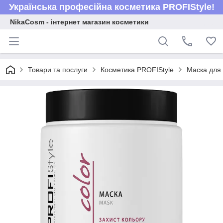
Українська професійна косметика PROFIStyle!
NikaCosm - інтернет магазин косметики
Товари та послуги
Косметика PROFIStyle
Маска для 