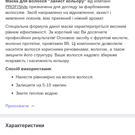
Маска для волосся "Захист кольору"
від компанії
PROFIStyle
призначена для догляду за фарбованим
волоссям. Засіб направлено на відновлення, захист і
живлення локонів, має приємний і ніжний аромат.
Спеціальна формула даної маски характеризується високим
рівнем ефективності. За короткий час Ви досягнете
професійних результатів! Основою засобу є фруктові кислоти,
молочні протеїни, провітамін B5. Ці компоненти дозволили
наситити волосся корисними речовинами, вологою, а також
зміцнити його структуру. Ваше волосся надовго збереже
яскравість і насиченість кольору.
Спосіб використання
:
Нанести рівномірно на вологе волосся.
Залишити на 5-10 хвилин.
Змити теплою водою.
Приховати
Характеристики