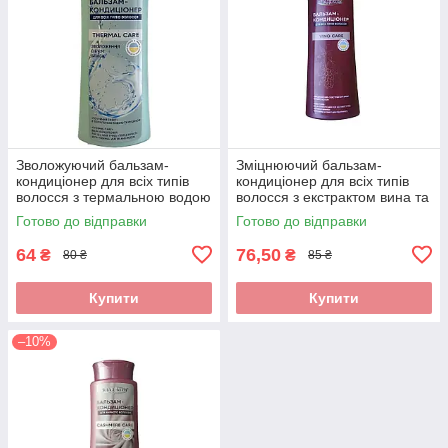
Зволожуючий бальзам-
Зміцнюючий бальзам-
кондиціонер для всіх типів
кондиціонер для всіх типів
волосся з термальною водою
волосся з екстрактом вина та
та муцином VladiCom
пантенолом VladiCom Vino
Готово до відправки
Готово до відправки
Thermal Care 250 мл
Care 250 мл
64
76,50
₴
₴
80 ₴
85 ₴
Купити
Купити
–10%