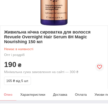
Живильна нічна сироватка для волосся
Revuele Overnight Hair Serum 8H Magic
Nourishing 150 мл
Немає в наявності
Опт і роздріб
190
₴
Мінімальна сума замовлення на сайті — 300 ₴
165 ₴
від 5 шт.
Опис
Характеристики
Доставка
Оплата
Умови п