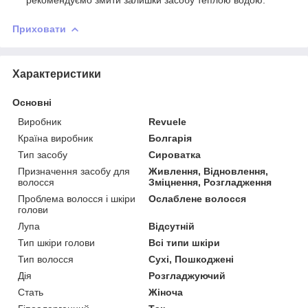
Приховати
Характеристики
Основні
Виробник
Revuele
Країна виробник
Болгарія
Тип засобу
Сироватка
Призначення засобу для
Живлення, Відновлення,
волосся
Зміцнення, Розгладження
Проблема волосся і шкіри
Ослаблене волосся
голови
Лупа
Відсутній
Тип шкіри голови
Всі типи шкіри
Тип волосся
Сухі, Пошкоджені
Дія
Розгладжуючий
Стать
Жіноча