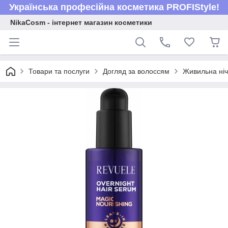
Українська професійна косметика PROFIStyle!
NikaCosm - інтернет магазин косметики
Товари та послуги
Догляд за волоссям
Живильна ніч