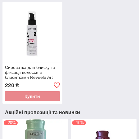
Сироватка для блиску та
фіксації волосся з
блискітками Revuele Art
Gloss & Lock Serum 100
220
₴
мл
Купити
Акційні пропозиції та новинки
–20%
–10%