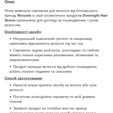
Опис
Нічна живильна сироватка для волосся від болгарського
бренду
Revuele
із серії косметичних продуктів
Overnight Hair
Serum
призначена для догляду за пошкодженим і сухим
волоссям.
Особливості засобу
:
Натуральний пшеничний протеїн та ніацинамід
ефективно відновлюють волосся під час сну.
Сироватка чудово розплутує, розгладжує та глибоко
живить локони корисними речовинами, вітамінами та
мікроелементами.
Продукт захищає волосся від дрібних пошкоджень,
робить локони гладкими та сильними.
Спосіб застосування
:
Нанести кілька крапель засобу на вологе або сухе
волосся.
Поступово розподілити сироватку по всій довжині
локонів.
Змивати продукт не потрібно всю ніч, вранці
рекомендуємо змити залишки засобу теплою водою.