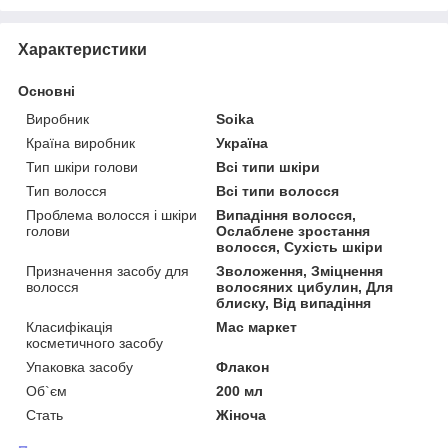
Характеристики
Основні
Виробник
Soika
Країна виробник
Україна
Тип шкіри голови
Всі типи шкіри
Тип волосся
Всі типи волосся
Проблема волосся і шкіри
Випадіння волосся,
голови
Ослаблене зростання
волосся, Сухість шкіри
Призначення засобу для
Зволоження, Зміцнення
волосся
волосяних цибулин, Для
блиску, Від випадіння
Класифікація
Мас маркет
косметичного засобу
Упаковка засобу
Флакон
Об`єм
200 мл
Стать
Жіноча