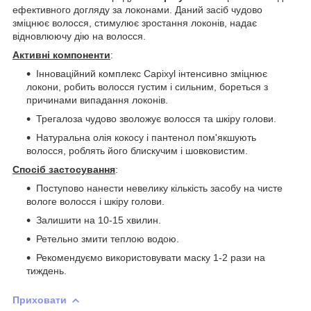
ефективного догляду за локонами. Даний засіб чудово
зміцнює волосся, стимулює зростання локонів, надає
відновлюючу дію на волосся.
Активні компоненти
:
Інноваційний комплекс Capixyl інтенсивно зміцнює
локони, робить волосся густим і сильним, бореться з
причинами випадання локонів.
Трегалоза чудово зволожує волосся та шкіру голови.
Натуральна олія кокосу і пантенол пом'якшують
волосся, роблять його блискучим і шовковистим.
Спосіб застосування
:
Поступово нанести невелику кількість засобу на чисте
вологе волосся і шкіру голови.
Залишити на 10-15 хвилин.
Ретельно змити теплою водою.
Рекомендуємо використовувати маску 1-2 рази на
тиждень.
Приховати