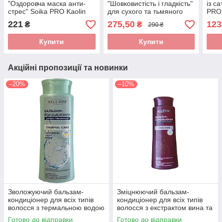
"Оздоровча маска анти-
"Шовковистість і гладкість"
із с
стрес" Soika PRO Kaolin
для сухого та тьмяного
PROF
Mask 300 мл
волосся PROFIStyle Silk
221
275,50
123
₴
₴
290 ₴
500 мл
Купити
Купити
Акційні пропозиції та новинки
–20%
–10%
Зволожуючий бальзам-
Зміцнюючий бальзам-
кондиціонер для всіх типів
кондиціонер для всіх типів
волосся з термальною водою
волосся з екстрактом вина та
та муцином VladiCom
пантенолом VladiCom Vino
Готово до відправки
Готово до відправки