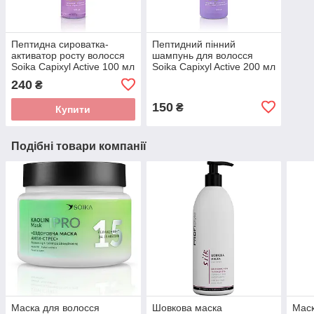
Пептидна сироватка-
Пептидний пінний
активатор росту волосся
шампунь для волосся
Soika Capixyl Active 100 мл
Soika Capixyl Active 200 мл
240
₴
150
₴
Купити
Подібні товари компанії
Маска для волосся
Шовкова маска
Маск