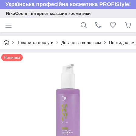
Українська професійна косметика PROFIStyle!
NikaCosm - інтернет магазин косметики
Товари та послуги
Догляд за волоссям
Пептидна змі
Новинка