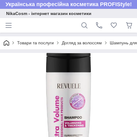
Українська професійна косметика PROFIStyle!
NikaCosm - інтернет магазин косметики
Товари та послуги
Догляд за волоссям
Шампунь для 