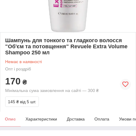
Шампунь для тонкого та гладкого волосся
"Об'єм та потовщення" Revuele Extra Volume
Shampoo 250 мл
Немає в наявності
Опт і роздріб
170
₴
Мінімальна сума замовлення на сайті — 300 ₴
145 ₴
від 5 шт.
Опис
Характеристики
Доставка
Оплата
Умови п