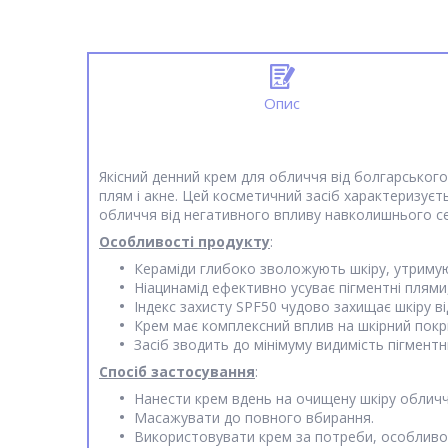
Опис
Якісний денний крем для обличчя від болгарськог
плям і акне. Цей косметичний засіб характеризує
обличчя від негативного впливу навколишнього се
Особливості продукту
:
Кераміди глибоко зволожують шкіру, утримуюч
Ніацинамід ефективно усуває пігментні плями, 
Індекс захисту SPF50 чудово захищає шкіру ві
Крем має комплексний вплив на шкірний покр
Засіб зводить до мінімуму видимість пігментн
Спосіб застосування
:
Нанести крем вдень на очищену шкіру обличч
Масажувати до повного вбирання.
Використовувати крем за потреби, особливо 