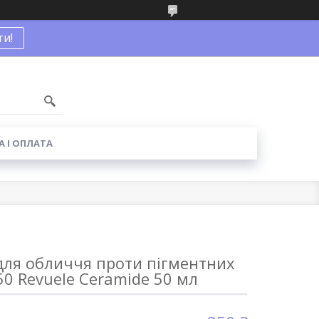
и!
1
 І ОПЛАТА
для обличчя проти пігментних
0 Revuele Ceramide 50 мл