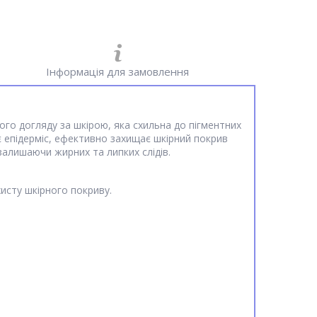
Інформація для замовлення
го догляду за шкірою, яка схильна до пігментних
є епідерміс, ефективно захищає шкірний покрив
алишаючи жирних та липких слідів.
исту шкірного покриву.
.