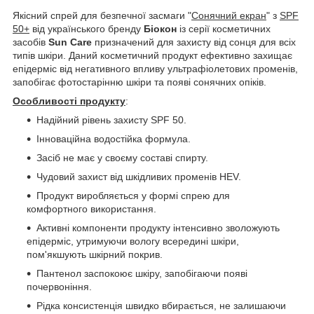
Якісний спрей для безпечної засмаги "
Сонячний екран
" з
SPF
50+
від українського бренду
Біокон
із серії косметичних
засобів
Sun Care
призначений для захисту від сонця для всіх
типів шкіри. Даний косметичний продукт ефективно захищає
епідерміс від негативного впливу ультрафіолетових променів,
запобігає фотостарінню шкіри та появі сонячних опіків.
Особливості продукту
:
Надійний рівень захисту SPF 50.
Інноваційна водостійка формула.
Засіб не має у своєму составі спирту.
Чудовий захист від шкідливих променів HEV.
Продукт виробляється у формі спрею для
комфортного використання.
Активні компоненти продукту інтенсивно зволожують
епідерміс, утримуючи вологу всередині шкіри,
пом'якшують шкірний покрив.
Пантенол заспокоює шкіру, запобігаючи появі
почервоніння.
Рідка консистенція швидко вбирається, не залишаючи