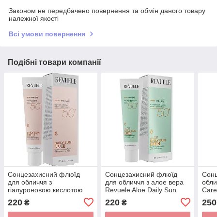
Законом не передбачено повернення та обмін даного товару
належної якості
Всі умови повернення
Подібні товари компанії
Сонцезахисний флюїд
Сонцезахисний флюїд
Сонц
для обличчя з
для обличчя з алое вера
обли
гіалуроновою кислотою
Revuele Aloe Daily Sun
Care
Revuele Hyaluronic Daily
Fluid SPF50+ 40 мл
220
220
250
₴
₴
Sun Fluid SPF50+ 40 мл