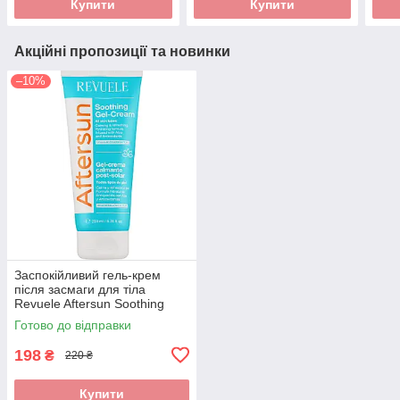
Купити
Купити
Акційні пропозиції та новинки
–10%
Заспокійливий гель-крем
після засмаги для тіла
Revuele Aftersun Soothing
Gel-Cream 200 мл
Готово до відправки
198
₴
220 ₴
Купити