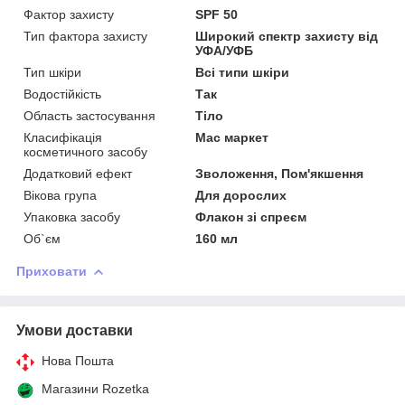
Фактор захисту
SPF 50
Тип фактора захисту
Широкий спектр захисту від
УФА/УФБ
Тип шкіри
Всі типи шкіри
Водостійкість
Так
Область застосування
Тіло
Класифікація
Мас маркет
косметичного засобу
Додатковий ефект
Зволоження, Пом'якшення
Вікова група
Для дорослих
Упаковка засобу
Флакон зі спреєм
Об`єм
160 мл
Приховати
Умови доставки
Нова Пошта
Магазини Rozetka