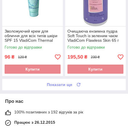
Зволожуючий крем для
Очищаюча ензимна пудра
обличчя для всіх типів шкіри
Soft Touch із зеленим чаєм
SPF 15 VladiCom Thermal
VladiCom Flawless Skin 65 г
Care 50 мл
Готово до відправки
Готово до відправки
96
195,50
₴
₴
120 ₴
230 ₴
Купити
Купити
Показати ще
Про нас
100% позитивних з 192 відгуків за рік
Працює з 26.12.2015