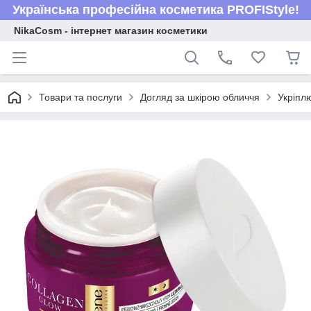
Українська професійна косметика PROFIStyle!
NikaCosm - інтернет магазин косметики
Товари та послуги
Догляд за шкірою обличчя
Укріпл