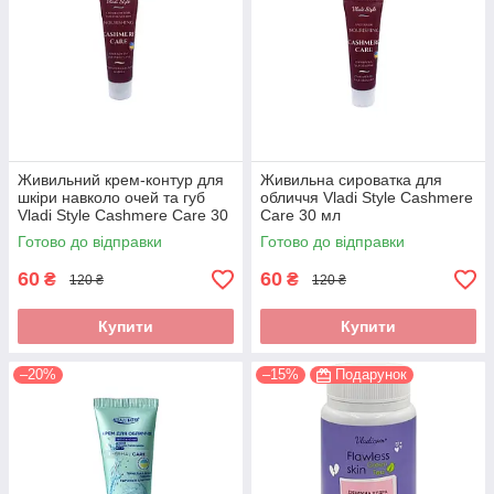
Живильний крем-контур для
Живильна сироватка для
шкіри навколо очей та губ
обличчя Vladi Style Cashmere
Vladi Style Cashmere Care 30
Care 30 мл
мл
Готово до відправки
Готово до відправки
60
60
₴
₴
120 ₴
120 ₴
Купити
Купити
–20%
–15%
Подарунок