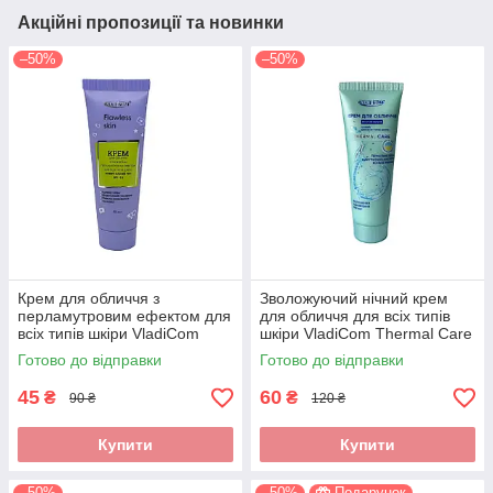
Акційні пропозиції та новинки
–50%
–50%
Крем для обличчя з
Зволожуючий нічний крем
перламутровим ефектом для
для обличчя для всіх типів
всіх типів шкіри VladiCom
шкіри VladiCom Thermal Care
Flawless Skin 50 мл
50 мл
Готово до відправки
Готово до відправки
45
60
₴
₴
90 ₴
120 ₴
Купити
Купити
–50%
–50%
Подарунок