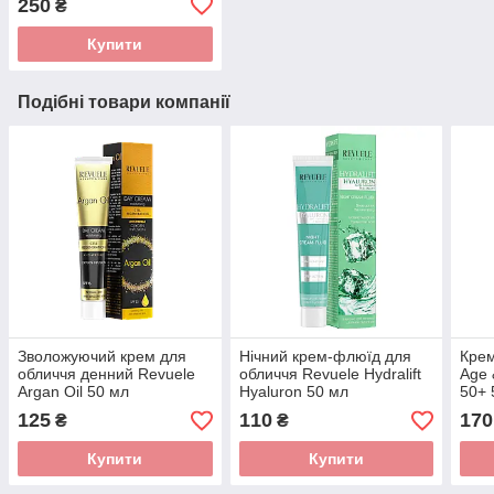
250
₴
Купити
Подібні товари компанії
Зволожуючий крем для
Нічний крем-флюїд для
Крем
обличчя денний Revuele
обличчя Revuele Hydralift
Age 
Argan Oil 50 мл
Hyaluron 50 мл
50+ 
125
110
170
₴
₴
Купити
Купити