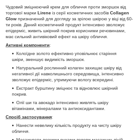
Чудовий зміцнюючий крем для обличчя проти зморшок від
торгової марки
Lirene
із серії косметичних засобів
Collagen
Glow
призначений для догляду за зрілою шкірою у віці від 60-
ти років. Даний косметичний продукт інтенсивно зволожує
епідерміс, живить шкірний покрив корисними речовинами,
має сильний антивіковий ефект на шкіру обличчя.
Активні компоненти
:
Колоїдне золото ефективно уповільнює старіння
шкіри, зменшує видимість зморшок.
Натуральний рослинний колаген захищає шкіру від
негативної дії навколишнього середовища, інтенсивно
зволожує епідерміс, утримуючи вологу всередині.
Екстракт бурштину зміцнює та відновлює шкірний
покрив.
Олії ши та авокадо інтенсивно живлять шкіру
вітамінами, мінералами та антиоксидантами.
Спосіб застосування
:
Нанести невелику кількість продукту на чисту шкіру
обличчя.
Масажувати легкими рухами вздовж масажних ліній.