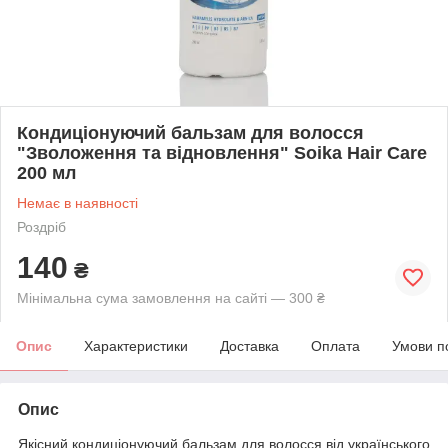
Кондиціонуючий бальзам для волосся
"Зволоження та відновлення" Soika Hair Care
200 мл
Немає в наявності
Роздріб
140
₴
Мінімальна сума замовлення на сайті — 300 ₴
Опис
Характеристики
Доставка
Оплата
Умови п
Опис
Якісний кондиціонуючий бальзам для волосся від українського