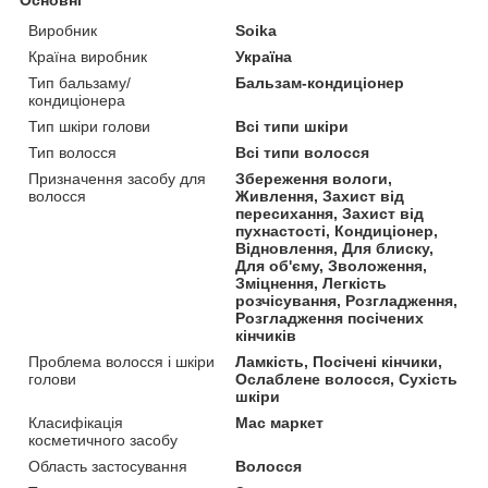
Виробник
Soika
Країна виробник
Україна
Тип бальзаму/
Бальзам-кондиціонер
кондиціонера
Тип шкіри голови
Всі типи шкіри
Тип волосся
Всі типи волосся
Призначення засобу для
Збереження вологи,
волосся
Живлення, Захист від
пересихання, Захист від
пухнастості, Кондиціонер,
Відновлення, Для блиску,
Для об'єму, Зволоження,
Зміцнення, Легкість
розчісування, Розгладження,
Розгладження посічених
кінчиків
Проблема волосся і шкіри
Ламкість, Посічені кінчики,
голови
Ослаблене волосся, Сухість
шкіри
Класифікація
Мас маркет
косметичного засобу
Область застосування
Волосся