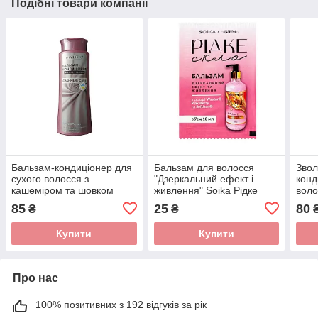
Подібні товари компанії
Бальзам-кондиціонер для
Бальзам для волосся
Звол
сухого волосся з
"Дзеркальний ефект і
конд
кашеміром та шовком
живлення" Soika Рідке
воло
VladiCom Cashmere Care
скло 10 мл
водо
85
25
80
₴
₴
250 мл
Vlad
250 
Купити
Купити
Про нас
100% позитивних з 192 відгуків за рік