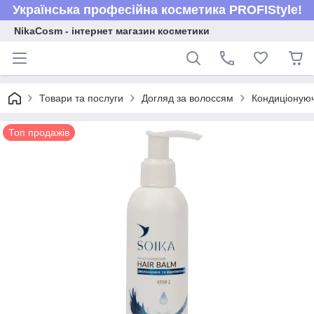
Українська професійна косметика PROFIStyle!
NikaCosm - інтернет магазин косметики
Товари та послуги
Догляд за волоссям
Кондиціонуюч
Топ продажів