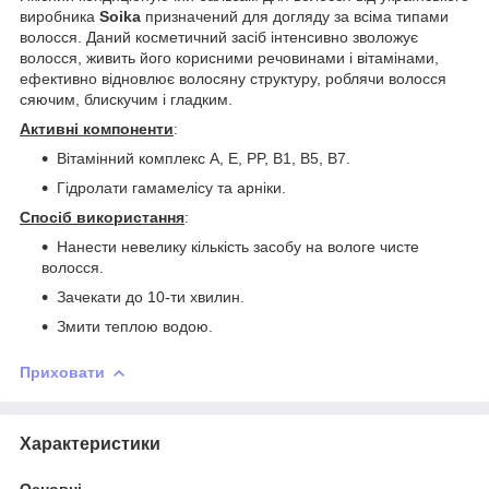
виробника
Soika
призначений для догляду за всіма типами
волосся. Даний косметичний засіб інтенсивно зволожує
волосся, живить його корисними речовинами і вітамінами,
ефективно відновлює волосяну структуру, роблячи волосся
сяючим, блискучим і гладким.
Активні компоненти
:
Вітамінний комплекс A, E, PP, B1, B5, B7.
Гідролати гамамелісу та арніки.
Спосіб використання
:
Нанести невелику кількість засобу на вологе чисте
волосся.
Зачекати до 10-ти хвилин.
Змити теплою водою.
Приховати
Характеристики
Основні