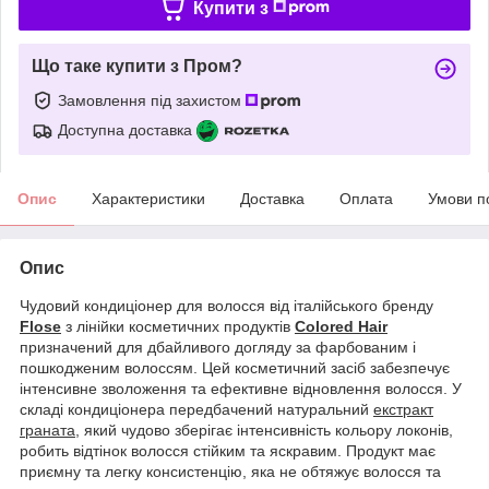
Купити з
Що таке купити з Пром?
Замовлення під захистом
Доступна доставка
Опис
Характеристики
Доставка
Оплата
Умови п
Опис
Чудовий кондиціонер для волосся від італійського бренду
Flose
з лінійки косметичних продуктів
Colored Hair
призначений для дбайливого догляду за фарбованим і
пошкодженим волоссям. Цей косметичний засіб забезпечує
інтенсивне зволоження та ефективне відновлення волосся. У
складі кондиціонера передбачений натуральний
екстракт
граната
, який чудово зберігає інтенсивність кольору локонів,
робить відтінок волосся стійким та яскравим. Продукт має
приємну та легку консистенцію, яка не обтяжує волосся та