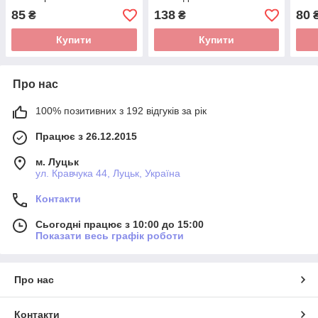
VladiCom Cashmere Care
Flose Argan Oil 300 мл
водо
85
138
80
₴
₴
250 мл
Vlad
250 
Купити
Купити
Про нас
100% позитивних з 192 відгуків за рік
Працює з 26.12.2015
м. Луцьк
ул. Кравчука 44, Луцьк, Україна
Контакти
Сьогодні працює з 10:00 до 15:00
Показати весь графік роботи
Про нас
Контакти