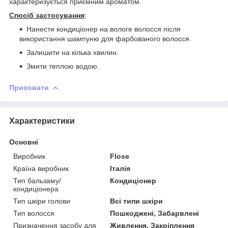
характеризується приємним ароматом.
Спосіб застосування
:
Нанести кондиціонер на вологе волосся після
використання шампуню для фарбованого волосся.
Залишити на кілька хвилин.
Змити теплою водою.
Приховати
Характеристики
Основні
Виробник
Flose
Країна виробник
Італія
Тип бальзаму/
Кондиціонер
кондиціонера
Тип шкіри голови
Всі типи шкіри
Тип волосся
Пошкоджені, Забарвлені
Призначення засобу для
Живлення, Закріплення