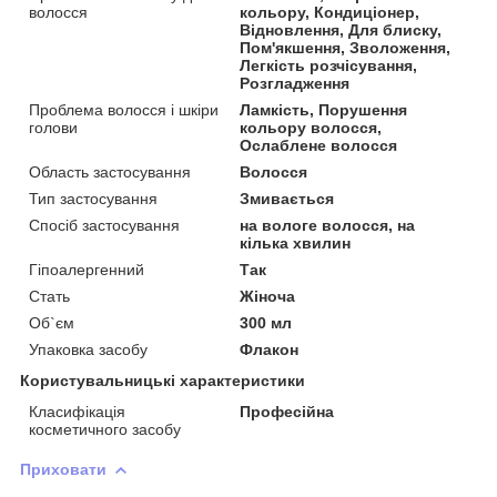
волосся
кольору, Кондиціонер,
Відновлення, Для блиску,
Пом'якшення, Зволоження,
Легкість розчісування,
Розгладження
Проблема волосся і шкіри
Ламкість, Порушення
голови
кольору волосся,
Ослаблене волосся
Область застосування
Волосся
Тип застосування
Змивається
Спосіб застосування
на вологе волосся, на
кілька хвилин
Гіпоалергенний
Так
Стать
Жіноча
Об`єм
300 мл
Упаковка засобу
Флакон
Користувальницькі характеристики
Класифікація
Професійна
косметичного засобу
Приховати