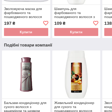
Зволожуюча маска для
Шампунь для
Шам
фарбованого та
фарбованого та
фарб
пошкодженого волосся
пошкодженого волосся з
пошк
Flose Colored Hair 500 мл
гранатом Flose Colored
гран
197
109
138
₴
₴
Hair 250 мл
Hair
Купити
Купити
Подібні товари компанії
Бальзам-кондиціонер для
Живильний кондиціонер
Звол
сухого волосся з
для сухого та
конд
кашеміром та шовком
пошкодженого волосся
воло