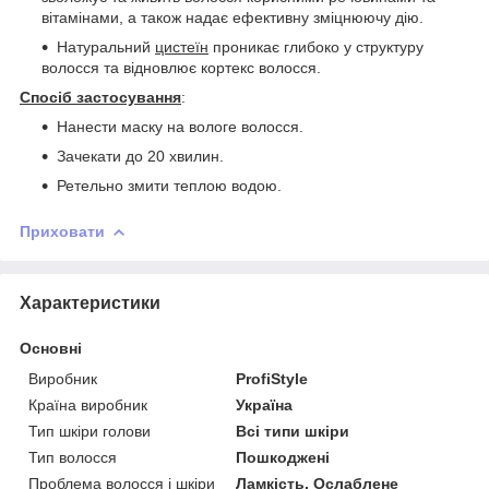
вітамінами, а також надає ефективну зміцнюючу дію.
Натуральний
цистеїн
проникає глибоко у структуру
волосся та відновлює кортекс волосся.
Спосіб застосування
:
Нанести маску на вологе волосся.
Зачекати до 20 хвилин.
Ретельно змити теплою водою.
Приховати
Характеристики
Основні
Виробник
ProfiStyle
Країна виробник
Україна
Тип шкіри голови
Всі типи шкіри
Тип волосся
Пошкоджені
Проблема волосся і шкіри
Ламкість, Ослаблене