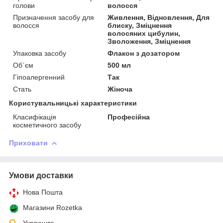
голови
волосся
Призначення засобу для
Живлення, Відновлення, Для
волосся
блиску, Зміцнення
волосяних цибулин,
Зволоження, Зміцнення
Упаковка засобу
Флакон з дозатором
Об`єм
500 мл
Гіпоалергенний
Так
Стать
Жіноча
Користувальницькі характеристики
Класифікація
Професійна
косметичного засобу
Приховати
Умови доставки
Нова Пошта
Магазини Rozetka
Укрпошта