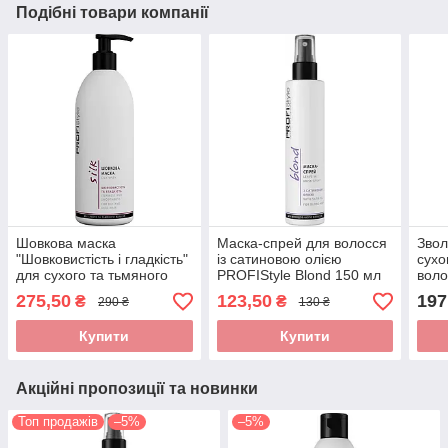
Подібні товари компанії
Шовкова маска
Маска-спрей для волосся
Звол
"Шовковистість і гладкість"
із сатиновою олією
сухо
для сухого та тьмяного
PROFIStyle Blond 150 мл
воло
волосся PROFIStyle Silk
500 
275,50
123,50
197
₴
₴
290 ₴
130 ₴
500 мл
Купити
Купити
Акційні пропозиції та новинки
Топ продажів
–5%
–5%