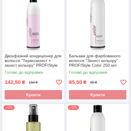
Двохфазний кондиціонер для
Бальзам для фарбованого
волосся "Термозахист +
волосся "Захист кольору"
захист кольору" PROFIStyle
PROFIStyle Color 250 мл
Color 250 мл
Готово до відправки
Готово до відправки
142,50
85,50
₴
₴
150 ₴
90 ₴
Купити
Купити
–5%
–5%