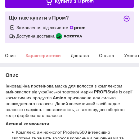
Купити з
Що таке купити з Пром?
Замовлення під захистом
Доступна доставка
Опис
Характеристики
Доставка
Оплата
Умови 
Опис
Інноваційна протеїнова маска для волосся з комплексом
амінокислот від української торгової марки
PROFIStyle
із серії
косметичних продуктів
Amino
призначена для сильно
пошкодженого волосся. Даний косметичний засіб надає
волоссю гладкість і шовковистість, а також чудово зберігає
колір фарбованого волосся.
Активні компоненти
:
Комплекс амінокислот
Proderw500
інтенсивно
зволожує та живить волосся корисними речовинами та