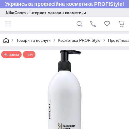
Українська професійна косметика PROFIStyle!
NikaCosm - інтернет магазин косметики
Товари та послуги
Косметика PROFIStyle
Протеїнова
Новинка
–5%