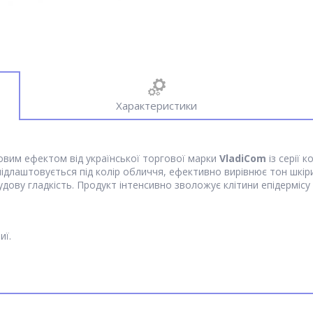
Характеристики
вим ефектом від української торгової марки
VladiCom
із серії 
ідлаштовується під колір обличчя, ефективно вирівнює тон шкіри
удову гладкість. Продукт інтенсивно зволожує клітини епідермісу
иї.