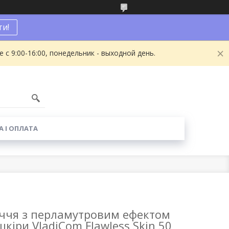
и!
с 9:00-16:00, понедельник - выходной день.
1
 І ОПЛАТА
ччя з перламутровим ефектом
шкіри VladiCom Flawless Skin 50