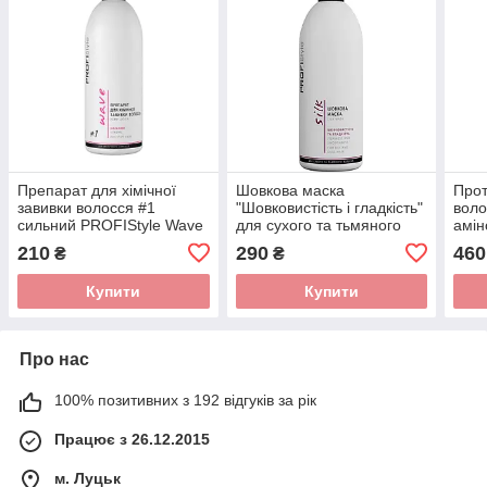
Препарат для хімічної
Шовкова маска
Прот
завивки волосся #1
"Шовковистість і гладкість"
воло
сильний PROFIStyle Wave
для сухого та тьмяного
амін
500 мл
волосся PROFIStyle Silk
Amin
210
290
460
₴
₴
500 мл
Купити
Купити
Про нас
100% позитивних з 192 відгуків за рік
Працює з 26.12.2015
м. Луцьк