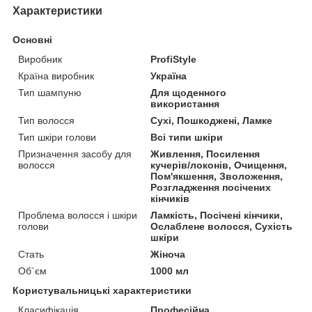
Характеристики
Основні
Виробник
ProfiStyle
Країна виробник
Україна
Тип шампуню
Для щоденного
використання
Тип волосся
Сухі, Пошкоджені, Ламке
Тип шкіри голови
Всі типи шкіри
Призначення засобу для
Живлення, Посилення
волосся
кучерів/локонів, Очищення,
Пом'якшення, Зволоження,
Розгладження посічених
кінчиків
Проблема волосся і шкіри
Ламкість, Посічені кінчики,
голови
Ослаблене волосся, Сухість
шкіри
Стать
Жіноча
Об`єм
1000 мл
Користувальницькі характеристики
Класифікація
Професійна