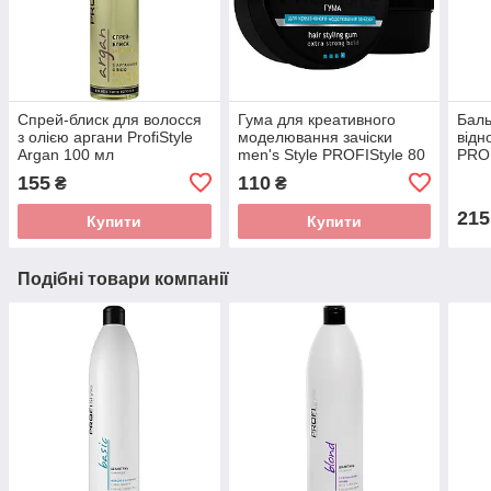
Спрей-блиск для волосся
Гума для креативного
Бал
з олією аргани ProfiStyle
моделювання зачіски
відн
Argan 100 мл
men's Style PROFIStyle 80
PROF
мл
155
110
₴
₴
215
Купити
Купити
Подібні товари компанії