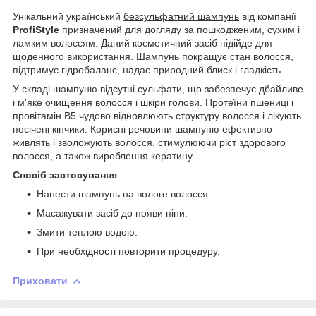
Унікальний український
безсульфатний шампунь
від компанії
ProfiStyle
призначений для догляду за пошкодженим, сухим і
ламким волоссям. Даний косметичний засіб підійде для
щоденного використання. Шампунь покращує стан волосся,
підтримує гідробаланс, надає природний блиск і гладкість.
У складі шампуню відсутні сульфати, що забезпечує дбайливе
і м'яке очищення волосся і шкіри голови. Протеїни пшениці і
провітамін В5 чудово відновлюють структуру волосся і лікують
посічені кінчики. Корисні речовини шампуню ефективно
живлять і зволожують волосся, стимулюючи ріст здорового
волосся, а також вироблення кератину.
Спосіб застосування
:
Нанести шампунь на вологе волосся.
Масажувати засіб до появи піни.
Змити теплою водою.
При необхідності повторити процедуру.
Приховати