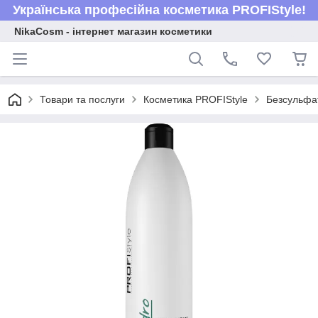
Українська професійна косметика PROFIStyle!
NikaCosm - інтернет магазин косметики
Товари та послуги
Косметика PROFIStyle
Безсульфат