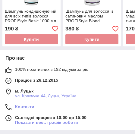
Шампунь кондиціонуючий
Шампунь для волосся із
Шамп
для всіх типів волосся
сатиновим маслом
глад
PROFIStyle Basic 1000 мл
PROFIStyle Blond
тьмя
PROF
190
380
170
₴
₴
Купити
Купити
Про нас
100% позитивних з 192 відгуків за рік
Працює з 26.12.2015
м. Луцьк
ул. Кравчука 44, Луцьк, Україна
Контакти
Сьогодні працює з 10:00 до 15:00
Показати весь графік роботи