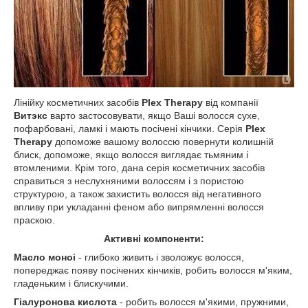
Лінійку косметичних засобів
Plex Therapy
від компанії
Витэкс
варто застосовувати, якщо Ваші волосся сухе,
пофарбовані, ламкі і мають посічені кінчики. Серія
Plex
Therapy
допоможе вашому волоссю повернути колишній
блиск, допоможе, якщо волосся виглядає тьмяним і
втомленими. Крім того, дана серія косметичних засобів
справиться з неслухняними волоссям і з пористою
структурою, а також захистить волосся від негативного
впливу при укладанні феном або випрямленні волосся
праскою.
Активні компоненти:
Масло моноі
- глибоко живить і зволожує волосся,
попереджає появу посічених кінчиків, робить волосся м'яким,
гладеньким і блискучими.
Гіалуронова кислота
- робить волосся м'якими, пружними,