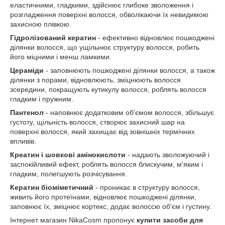
еластичними, гладкими, здійснює глибоке зволоження і
розгладження поверхні волосся, обволікаючи їх невидимою
захисною плівкою.
Гідролізований кератин
- ефективно відновлює пошкоджені
ділянки волосся, що ущільнює структуру волосся, робить
його міцними і менш ламкими.
Цераміди
- заповнюють пошкоджені ділянки волосся, а також
ділянки з порами, відновлюють, зміцнюють волосся
зсередини, покращують кутикулу волосся, роблять волосся
гладким і пружним.
Пантенол
- наповнює додатковим об'ємом волосся, збільшує
густоту, щільність волосся, створює захисний шар на
поверхні волосся, який захищає від зовнішніх термічних
впливів.
Креатин і шовкові амінокислоти
- надають зволожуючий і
заспокійливий ефект, роблять волосся блискучим, м'яким і
гладким, полегшують розчісування.
Кератин біоміметичний
- проникає в структуру волосся,
живить його протеїнами, відновлює пошкоджені ділянки,
заповнює їх, зміцнює кортекс, додає волоссю об'єм і густину.
Інтернет магазин NikaCosm пропонує
купити засоби для